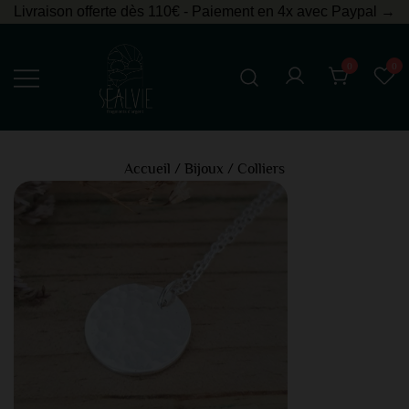
Livraison offerte dès 110€ - Paiement en 4x avec Paypal →
0
0
Bijoux en argent
Sealvie
Accueil
/
Bijoux
/
Colliers