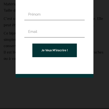
Matériau : Argent sterling 925
Taille de la chaîne: 45 cm
C’est un accessoire parfait pour n’importe quelle tenue. Elle
peut être portée en combinaison avec d’autres colliers.
Ce bijou est facile à entretenir et à nettoyer. Utilisez
simplement un chiffon doux pour essuyer l’anneau et
conserver son éclat.
Je Veux M'inscrire !
Il est livré dans une boîte cadeau prête à offrir à vos proches
ou à vous-même.