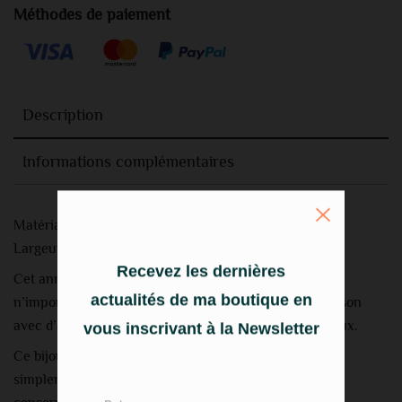
Méthodes de paiement
Description
Informations complémentaires
Matériau : Argent
Largeur: 0,5 cm
Recevez les dernières
Cet anneau élégant en fait un accessoire parfait pour
n’importe quelle tenue. Il peut être porté en combinaison
actualités de ma boutique en
avec d’autres bagues pour créer un look plus audacieux.
vous inscrivant à la Newsletter
Ce bijou est facile à entretenir et à nettoyer. Utilisez
simplement un chiffon doux pour essuyer l’anneau et