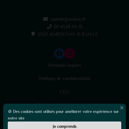
sealvie@sealvie.fr
07 45 14 44 25
33127 MARTIGNAS SUR JALLE
Mentions légales
Politique de confidentialité
CGV
0
Politique de remboursement
🍪 Des cookies sont utilisés pour améliorer votre expérience sur
notre site
© 2024 SEALVIE • Tous droits réservés
Je comprends