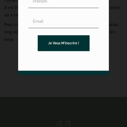
conserver son éclat.
Il est livré dans une boîte cadeau prête à offrir à vos proches
ou à vous-même.
Pour connaitre votre tour de doigt, téléchargez l’application
ring sizer. Prenez 1 taille au dessu car l’anneau est un peu
large.
Je Veux M'inscrire !