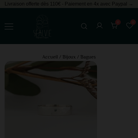
Livraison offerte dès 110€ - Paiement en 4x avec Paypal →
0
0
Bijoux en argent
Sealvie
Accueil
/
Bijoux
/
Bagues