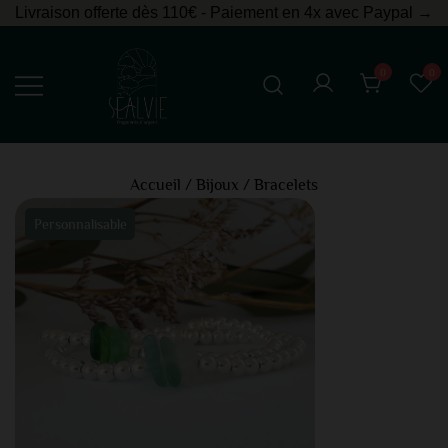
Livraison offerte dès 110€ - Paiement en 4x avec Paypal →
0
0
Bijoux en argent
Sealvie
Accueil
/
Bijoux
/
Bracelets
Personnalisable