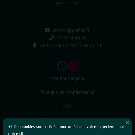
sealvie@sealvie.fr
07 45 14 44 25
33127 MARTIGNAS SUR JALLE
Mentions légales
Politique de confidentialité
CGV
0
Politique de remboursement
🍪 Des cookies sont utilisés pour améliorer votre expérience sur
notre site
© 2024 SEALVIE • Tous droits réservés