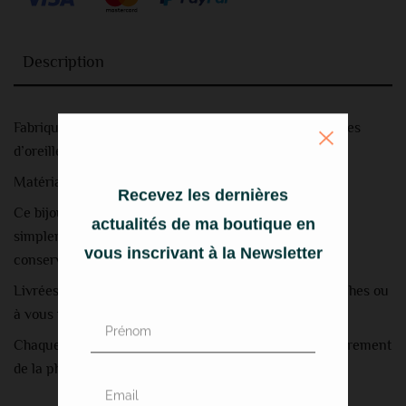
Description
Fabriquées à la main à partir d’argent recyclé, ces puces
d’oreilles sont durables et résistantes.
Matériau : Argent sterling 925.
Recevez les dernières
Ce bijou est facile à entretenir et à nettoyer. Utilisez
actualités de ma boutique en
simplement un chiffon doux pour essuyer l’anneau et
vous inscrivant à la Newsletter
conserver son éclat.
Livrées dans une boîte cadeau prête à offrir à vos proches ou
à vous même.
Chaque paire de boucle est unique et peu différer légèrement
de la photo.