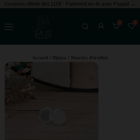
Livraison offerte dès 110€ - Paiement en 4x avec Paypal →
0
0
Bijoux en argent
Sealvie
Accueil
/
Bijoux
/
Boucles d'oreilles